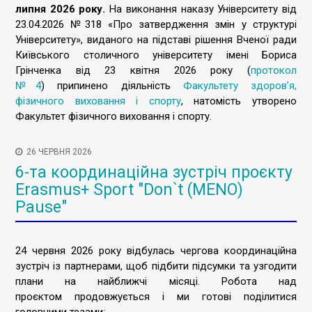
липня 2026 року.
На виконання наказу Університету від
23.04.2026 №318 «Про затвердження змін у структурі
Університету», виданого на підставі рішення Вченої ради
Київського столичного університету імені Бориса
Грінченка від 23 квітня 2026 року (
протокол
№4
) припинено діяльність
Факультету здоров’я,
фізичного виховання і спорту
, натомість утворено
Факультет фізичного виховання і спорту.
26 ЧЕРВНЯ 2026
6-та координаційна зустріч проєкту
Erasmus+ Sport "Don`t (MENO)
Pause"
24 червня 2026 року відбулась чергова координаційна
зустріч із партнерами, щоб підбити підсумки та узгодити
плани на найближчі місяці. Робота над
проєктом продовжується і ми готові поділитися