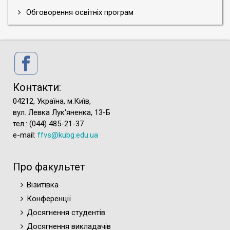
Обговорення освітніх програм
227 Фізична терапія, ерготерапія - вступ 2017/архів
227 Фізична терапія, ерготерапія (вступ 2017, зміни
2020)/архів
227 Фізична терапія, ерготерапія (вступ 2017, зміни
2021)/архів
227 Фізична терапія, ерготерапія (вступ 2019/архів)
Контакти:
04212, Україна, м.Київ,
вул. Левка Лук'яненка, 13-Б
тел.: (044) 485-21-37
e-mail:
ffvs@kubg.edu.ua
Про факультет
Візитівка
Конференції
Досягнення студентів
Досягнення викладачів