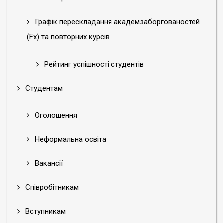
А7 Фізична культура і спорт (Фізичне виховання,
Графік перескладання академзаборгованостей
заочна форма навчання) - вступ 2025
А7 Фізична культура і спорт (Фітнес та рекреація) -
(Fx) та повторних курсів
вступ 2020
А7 Фізична культура і спорт (Фітнес та рекреація) -
Рейтинг успішності студентів
вступ 2024
А7 Фізична культура і спорт (Фітнес) - вступ 2025
Студентам
Архів:
Оголошення
017 Фізична культура і спорт (тренерська діяльність з
обраного виду спорту) - вступ 2017/архів
Неформальна освіта
017 Фізична культура і спорт (фізичне виховання) -
Вакансії
вступ 2017/архів
017 Фізична культура і спорт (заочна форма
Співробітникам
навчання) - вступ 2017/архів
017 Фізична культура і спорт (фітнес і рекреація) -
Вступникам
вступ 2018/архів