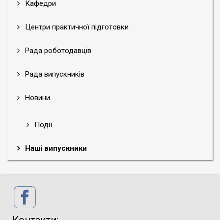
Кафедри
відбору юних футболістів з
урахуванням психологічних
Центри практичної підготовки
характеристик» (захищено в 2025 р.).
Науковий керівник:
Поляничко Олена
Рада роботодавців
Миколаївна, кандидат психологічних
наук, доцент.
Рада випускників
Волощенко Юрій Миколайович
Рік вступу:
2020
Новини
Спеціальність:
А7 Фізична культура і
спорт.
Події
Тема наукового дослідження:
«Розвиток інтероцептивного
Наші випускники
усвідомлення здобувачів вищої освіти
на основі соматичних рухів у процесі
фізичного виховання» (захищено в 2024
р.).
Науковий керівник:
Поляничко Олена
Миколаївна, кандидат психологічних
наук, доцент.