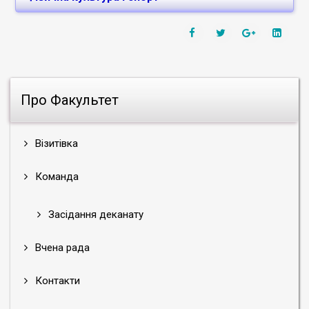
Сова Володимир Миколайович
Рік вступу:
2021
Спеціальність:
А7 Фізична культура і
спорт.
Про Факультет
Тема наукового дослідження:
«Вплив
засобів спортивної підготовки на
розвиток психофізіологічних
Візитівка
властивостей юних таеквондистів»
(захищено в 2025 р.).
Команда
Науковий керівник:
Ясько Лілія
Володимирівна, кандидат наук з
Засідання деканату
фізичного виховання і спорту, доцент.
Романюк Максим Валентинович
Вчена рада
Рік вступу:
2021
Спеціальність:
А7 Фізична культура і
Контакти
спорт.
Тема наукового дослідження:
«Система