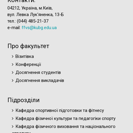
Контакти:
Виноградова Олена Олексіївна
04212, Україна, м.Київ,
Рік вступу:
2019
вул. Левка Лук'яненка, 13-Б
тел.: (044) 485-21-37
Спеціальність:
А7 Фізична культура і
e-mail:
ffvs@kubg.edu.ua
спорт.
Тема наукового дослідження:
«Стимуляція працездатності і
Про факультет
відновлення кваліфікованих
спортсменів у процесі змагальної
Візитівка
діяльності в циклічних видах спорту»
Конференції
(захищено в 2023 р.).
Досягнення студентів
Науковий керівник:
Лопатенко Георгій
Досягнення викладачів
Олегович, кандидат наук з фізичного
виховання і спорту, доцент.
Підрозділи
Кафедра спортивної підготовки та фітнесу
Кафедра фізичної культури та педагогіки спорту
Кафедра фізичного виховання та національного